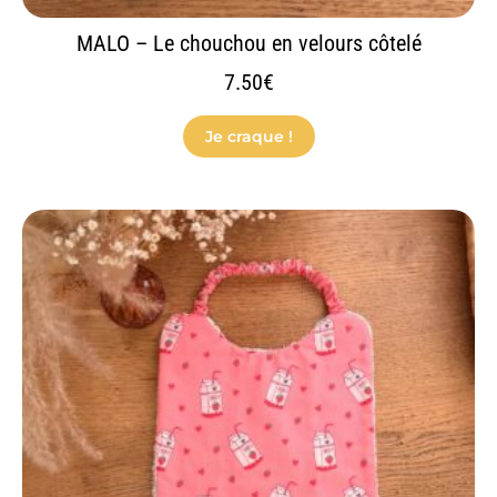
MALO – Le chouchou en velours côtelé
7.50
€
Je craque !
Ce
produit
a
plusieurs
variations.
Les
options
peuvent
être
choisies
sur