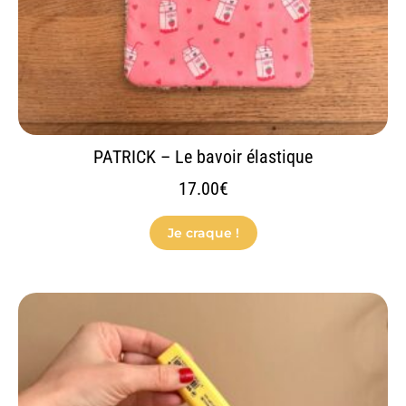
la
page
du
produit
PATRICK – Le bavoir élastique
17.00
€
Je craque !
Ce
produit
a
plusieurs
variations.