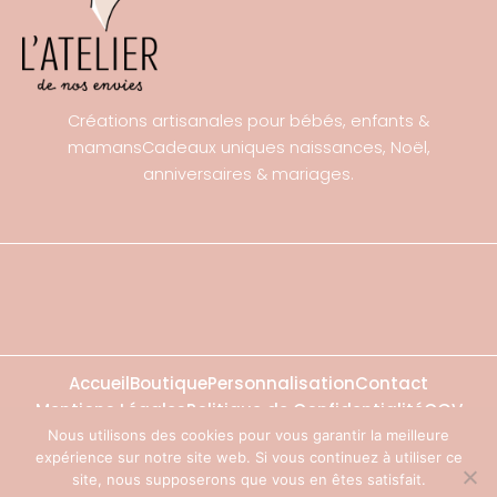
Créations artisanales pour bébés, enfants &
mamansCadeaux uniques naissances, Noël,
anniversaires & mariages.
Accueil
Boutique
Personnalisation
Contact
Mentions Légales
Politique de Confidentialité
CGV
Nous utilisons des cookies pour vous garantir la meilleure
I
E
expérience sur notre site web. Si vous continuez à utiliser ce
n
n
s
v
site, nous supposerons que vous en êtes satisfait.
Copyright ©2026 L’ATELIER DE NOS ENVIES ♡ UNE CRÉATION
EVERANDYOU
t
e