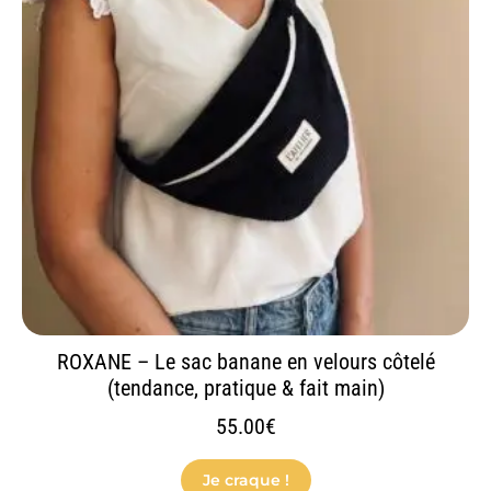
variations.
Les
options
peuvent
être
choisies
sur
la
page
du
produit
ROXANE – Le sac banane en velours côtelé
(tendance, pratique & fait main)
55.00
€
Je craque !