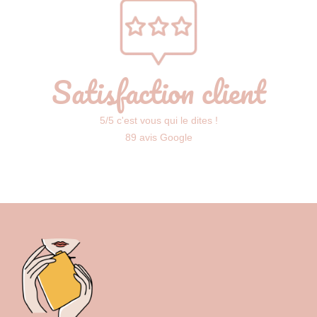
Satisfaction client
5/5 c'est vous qui le dites !
89 avis Google