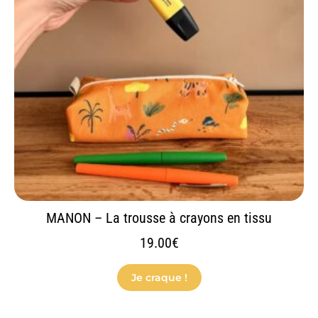
Les
options
peuvent
être
choisies
sur
la
page
du
produit
MANON – La trousse à crayons en tissu
19.00
€
Je craque !