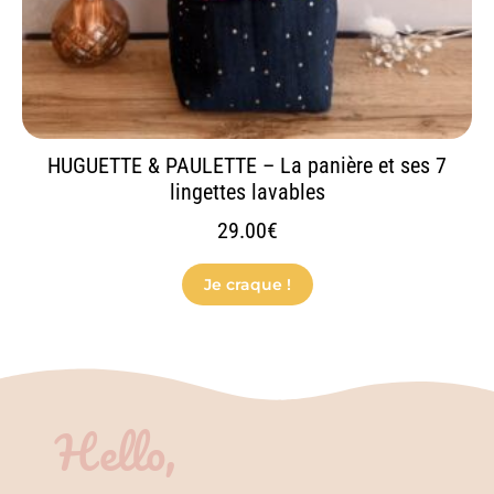
page
du
produit
HUGUETTE & PAULETTE – La panière et ses 7
lingettes lavables
29.00
€
Je craque !
Hello,