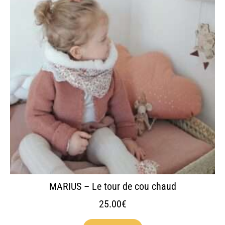
plusieurs
variations.
Les
options
peuvent
être
choisies
sur
la
page
du
produit
MARIUS – Le tour de cou chaud
25.00
€