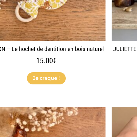
sur
la
page
du
produit
N – Le hochet de dentition en bois naturel
JULIETTE 
15.00
€
Je craque !
Ce
produit
a
plusieurs