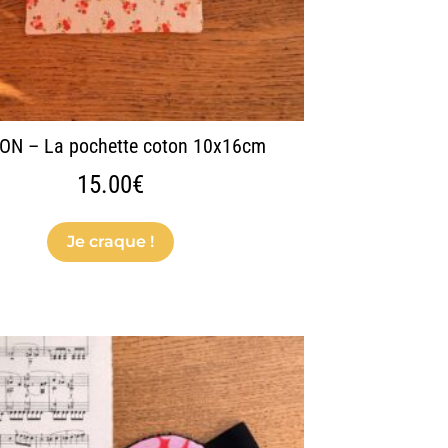
sur
la
page
du
produit
ON – La pochette coton 10x16cm
15.00
€
Je craque !
Ce
produit
a
plusieurs