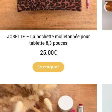
sur
la
page
du
produit
JOSETTE – La pochette molletonnée pour
tablette 8,3 pouces
25.00
€
Je craque !
Ce
produit
a
plusieurs