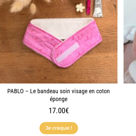
variations.
Les
options
peuvent
être
choisies
sur
la
page
du
produit
PABLO – Le bandeau soin visage en coton
éponge
17.00
€
Je craque !