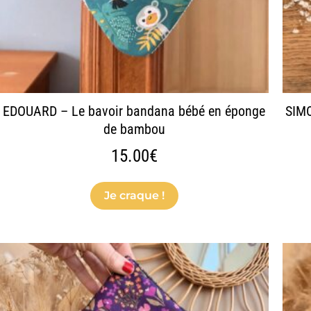
sur
la
page
du
produit
EDOUARD – Le bavoir bandana bébé en éponge
SIMO
de bambou
15.00
€
Je craque !
Ce
produit
a
plusieurs