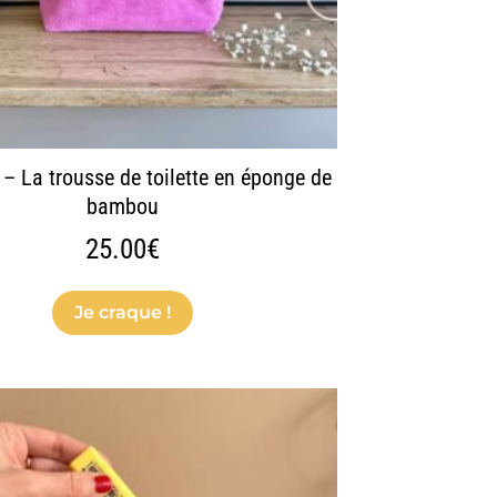
sur
la
page
du
produit
– La trousse de toilette en éponge de
bambou
25.00
€
Je craque !
Ce
produit
a
plusieurs