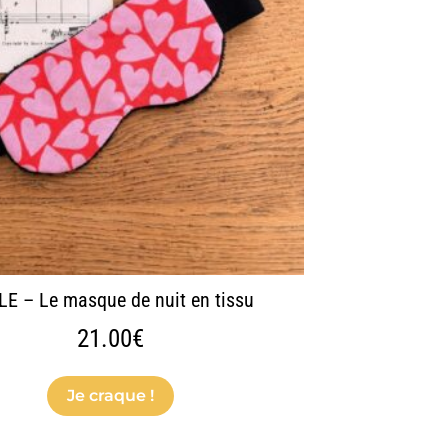
variations.
Les
options
peuvent
être
choisies
sur
la
page
du
produit
LE – Le masque de nuit en tissu
21.00
€
Je craque !