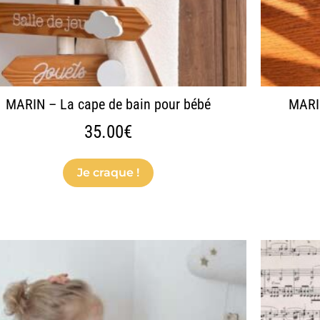
sur
la
page
du
produit
MARIN – La cape de bain pour bébé
MARI
35.00
€
Je craque !
Ce
produit
a
plusieurs