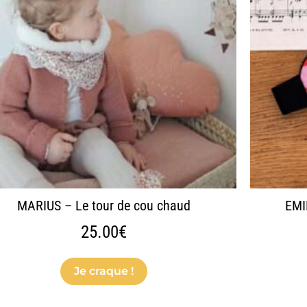
variations.
Les
options
peuvent
être
choisies
sur
la
page
du
produit
MARIUS – Le tour de cou chaud
EMI
25.00
€
Je craque !