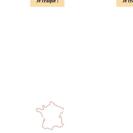
Je craque !
Je cr