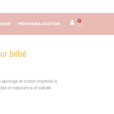
0
Panier
RQUE
PERSONNALISATION
ur bébé
 éponge et coton imprimé à
dès la naissance et idéale