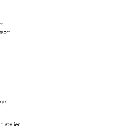
fs
ssorti
egré
n atelier