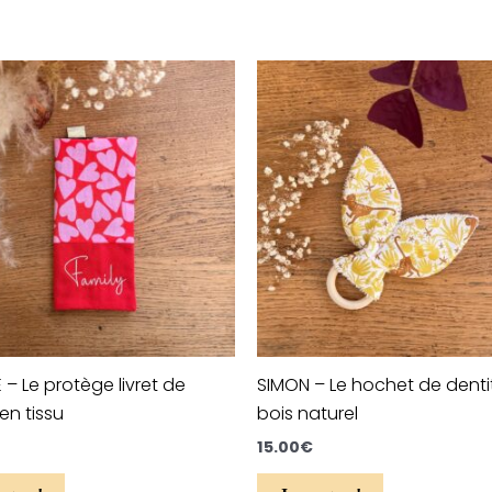
Ce
Ce
produit
produit
a
a
plusieurs
plusieurs
variations.
variations.
Les
Les
options
options
peuvent
peuvent
être
être
choisies
choisies
sur
sur
 – Le protège livret de
SIMON – Le hochet de denti
la
la
 en tissu
bois naturel
page
page
du
du
15.00
€
produit
produit