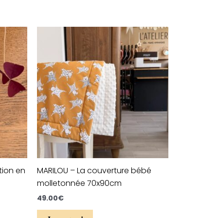
Ce
produit
a
plusieurs
variations.
Les
options
peuvent
être
choisies
sur
tion en
MARILOU – La couverture bébé
la
molletonnée 70x90cm
page
du
49.00
€
produit