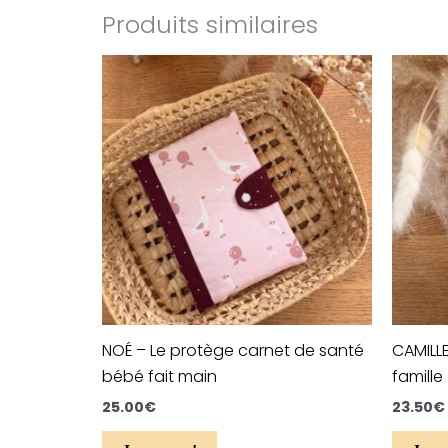
Produits similaires
Ce
produit
a
plusieurs
variations.
Les
options
peuvent
être
choisies
sur
NOÉ – Le protège carnet de santé
CAMILLE
la
bébé fait main
famille
page
du
25.00
€
23.50
€
produit