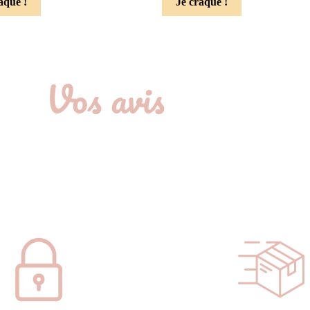
aque !
Je craque !
Vos avis