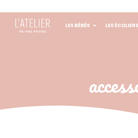
Aller
au
contenu
LES BÉBÉS
LES ÉCOLIER
access