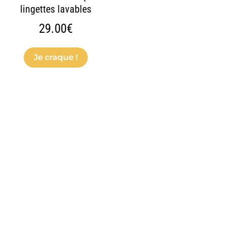
lingettes lavables
29.00
€
Je craque !