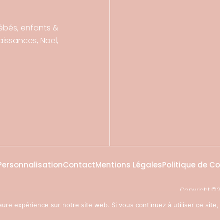
ébés, enfants &
ssances, Noël,
Personnalisation
Contact
Mentions Légales
Politique de Co
Copyright ©2
Crédi
eure expérience sur notre site web. Si vous continuez à utiliser ce sit