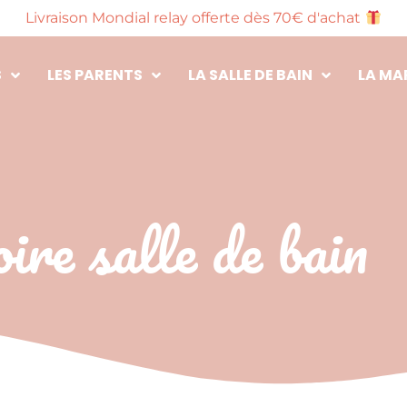
Livraison Mondial relay offerte dès 70€ d'achat
S
LES PARENTS
LA SALLE DE BAIN
LA MA
oire salle de bain