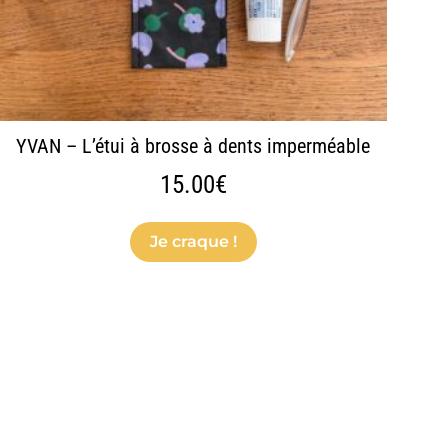
sur
la
page
du
produit
YVAN – L’étui à brosse à dents imperméable
15.00
€
Je craque !