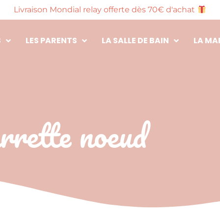
Livraison Mondial relay offerte dès 70€ d'achat
S
LES PARENTS
LA SALLE DE BAIN
LA MA
rrette noeud