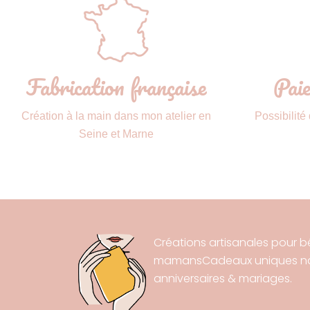
Fabrication française
Paie
Création à la main dans mon atelier en
Possibilité
Seine et Marne
Créations artisanales pour b
mamansCadeaux uniques nai
anniversaires & mariages.