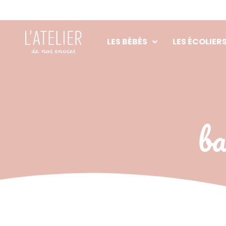
Aller
au
contenu
LES BÉBÉS
LES ÉCOLIER
ba