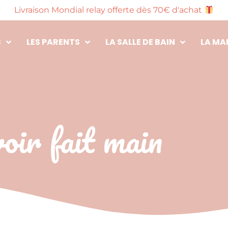
Livraison Mondial relay offerte dès 70€ d'achat
S
LES PARENTS
LA SALLE DE BAIN
LA MA
oir fait main