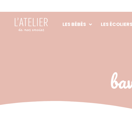
Aller
au
contenu
LES BÉBÉS
LES ÉCOLIER
bav