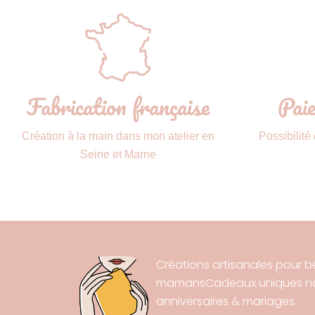
Fabrication française
Paie
Création à la main dans mon atelier en
Possibilité
Seine et Marne
Créations artisanales pour b
mamansCadeaux uniques nai
anniversaires & mariages.