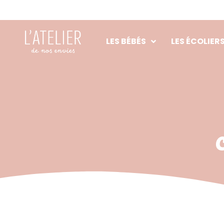
Aller
au
contenu
LES BÉBÉS
LES ÉCOLIER