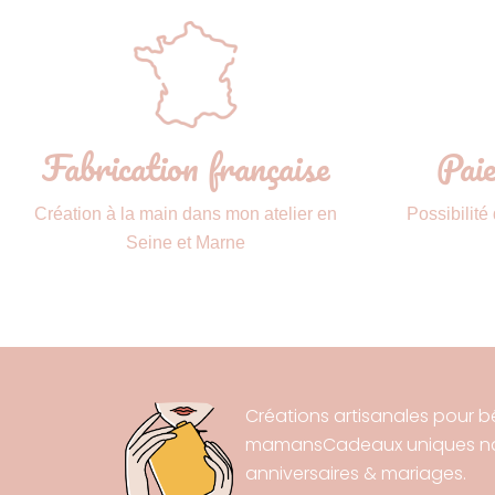
Fabrication française
Paie
Création à la main dans mon atelier en
Possibilité
Seine et Marne
Créations artisanales pour b
mamansCadeaux uniques nai
anniversaires & mariages.