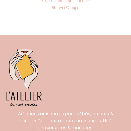
5/5 c'est vous qui le dites !
89 avis Google
Créations artisanales pour bébés, enfants &
mamansCadeaux uniques naissances, Noël,
anniversaires & mariages.