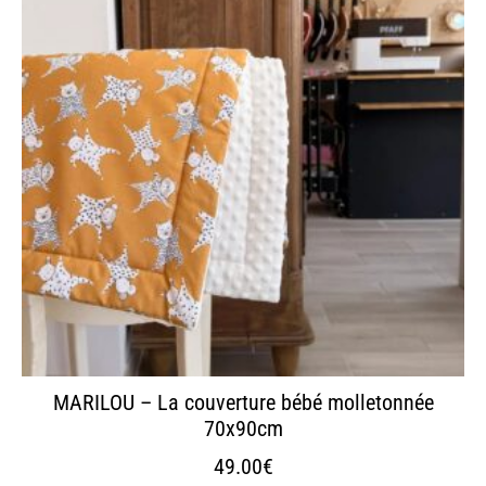
plusieurs
variations.
Les
options
peuvent
être
choisies
sur
la
page
du
produit
MARILOU – La couverture bébé molletonnée
70x90cm
49.00
€