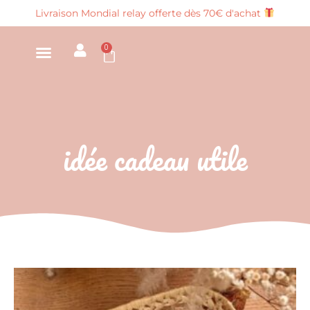
Aller
Livraison Mondial relay offerte dès 70€ d'achat
au
contenu
0
Panier
idée cadeau utile
Ce
produit
a