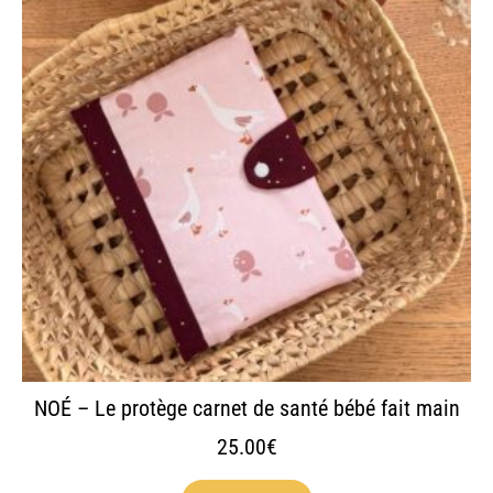
plusieurs
variations.
Les
options
peuvent
être
choisies
sur
la
page
du
produit
NOÉ – Le protège carnet de santé bébé fait main
25.00
€