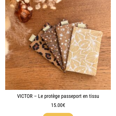
plusieurs
variations.
Les
options
peuvent
être
choisies
sur
la
page
du
produit
VICTOR – Le protège passeport en tissu
15.00
€